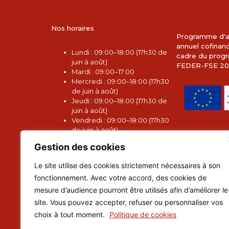
Nos horaires
Programme d'a
annuel cofinan
L
undi : 09:00–18:00 (17h30 de
cadre du pro
juin à août)
FEDER-FSE 20
Mardi : 09:00–17:00
Mercredi : 09:00–18:00 (17h30
de juin à août)
Jeudi : 09:00–18:00 (17h30 de
juin à août)
Vendredi : 09:00–18:00 (17h30
de juin à août)
Samedi : 10:00–17:00
Gestion des cookies
Dimanche : 10:00–17:00
Le site utilise des cookies strictement nécessaires à son
fonctionnement. Avec votre accord, des cookies de
mesure d’audience pourront être utilisés afin d’améliorer le
site. Vous pouvez accepter, refuser ou personnaliser vos
choix à tout moment.
Politique de cookies
Suivez-nous :