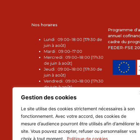
Nos horaires
Programme d'a
annuel cofinan
L
undi : 09:00–18:00 (17h30 de
cadre du pro
juin à août)
FEDER-FSE 20
Mardi : 09:00–17:00
Mercredi : 09:00–18:00 (17h30
de juin à août)
Jeudi : 09:00–18:00 (17h30 de
juin à août)
Vendredi : 09:00–18:00 (17h30
de juin à août)
Samedi : 10:00–17:00
Gestion des cookies
Dimanche : 10:00–17:00
Le site utilise des cookies strictement nécessaires à son
fonctionnement. Avec votre accord, des cookies de
mesure d’audience pourront être utilisés afin d’améliorer le
site. Vous pouvez accepter, refuser ou personnaliser vos
choix à tout moment.
Politique de cookies