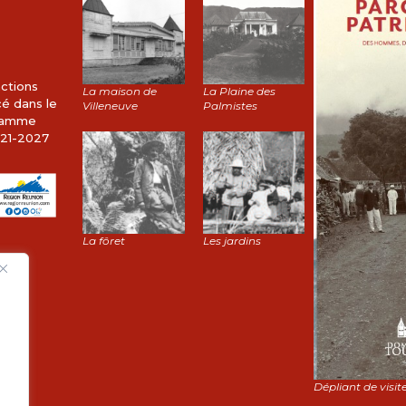
ctions
La maison de
La Plaine des
cé dans le
Villeneuve
Palmistes
gramme
21-2027
La fôret
Les jardins
Dépliant de visite