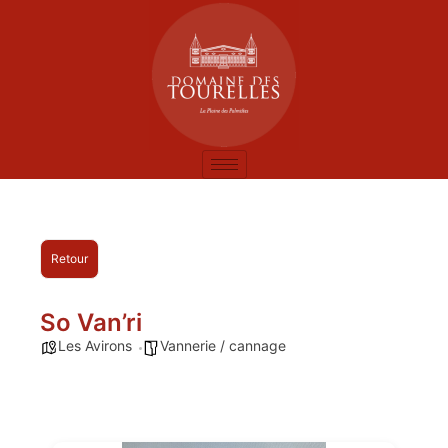
Retour
So Van’ri
Les Avirons
Vannerie / cannage