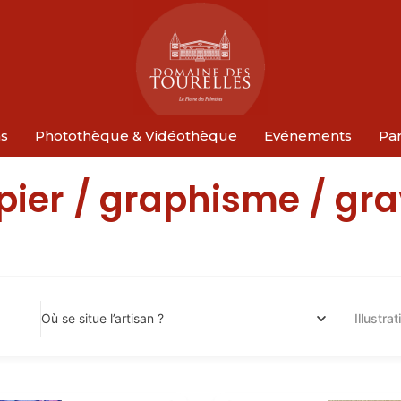
ns
Photothèque & Vidéothèque
Evénements
Par
apier / graphisme / gr
Où se situe l’artisan ?
Illustra