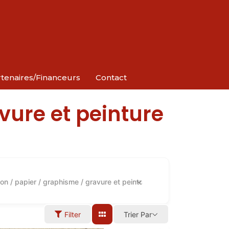
tenaires/Financeurs
Contact
avure et peinture
tion / papier / graphisme / gravure et peinture
Filter
Trier Par